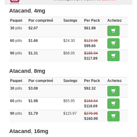
Atacand
,
4mg
Paquet
Par comprimé
Savings
Per Pack
Achetez
30
pills
$2.07
$61.98
60
pills
$1.66
$24.30
$123.96
$99.66
90
pills
$1.31
$68.05
$185.94
$117.89
Atacand
,
8mg
Paquet
Par comprimé
Savings
Per Pack
Achetez
30
pills
$3.08
$92.32
60
pills
$1.98
$65.95
$184.64
$118.69
90
pills
$1.79
$115.97
$276.96
$160.99
Atacand
,
16mg