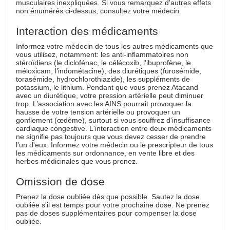
musculaires inexpliquées. Si vous remarquez d'autres effets
non énumérés ci-dessus, consultez votre médecin.
Interaction des médicaments
Informez votre médecin de tous les autres médicaments que
vous utilisez, notamment: les anti-inflammatoires non
stéroïdiens (le diclofénac, le célécoxib, l'ibuprofène, le
méloxicam, l’indométacine), des diurétiques (furosémide,
torasémide, hydrochlorothiazide), les suppléments de
potassium, le lithium. Pendant que vous prenez Atacand
avec un diurétique, votre pression artérielle peut diminuer
trop. L’association avec les AINS pourrait provoquer la
hausse de votre tension artérielle ou provoquer un
gonflement (œdème), surtout si vous souffrez d'insuffisance
cardiaque congestive. L'interaction entre deux médicaments
ne signifie pas toujours que vous devez cesser de prendre
l'un d'eux. Informez votre médecin ou le prescripteur de tous
les médicaments sur ordonnance, en vente libre et des
herbes médicinales que vous prenez.
Omission de dose
Prenez la dose oubliée dès que possible. Sautez la dose
oubliée s'il est temps pour votre prochaine dose. Ne prenez
pas de doses supplémentaires pour compenser la dose
oubliée.