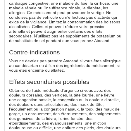
cardiaque congestive, une maladie du foie, la cirrhose, une
maladie rénale ou l'insuffisance rénale, le diabète, les
allergies. Ce médicament peut provoquer le vertige. Ne
conduisez pas de véhicule ou n’effectuez pas d’activité qui
exige de la vigilance. Limitez la consommation des boissons
alcoolisées. Celles-ci peuvent réduire votre pression
artérielle et peuvent augmenter certains des effets
secondaires. N’utilisez pas les suppléments de potassium ou
de substituts de sel pendant que vous prenez Atacand.
Contre-indications
Vous ne devriez pas prendre Atacand si vous êtes allergique
au candésartan ou à l'un des ingrédients du médicament, si
vous êtes enceinte ou allaitez.
Effets secondaires possibles
Obtenez de l'aide médicale d'urgence si vous avez des
douleurs dorsales, des vertiges, la tête lourde, une fièvre,
une congestion nasale, la congestion ou la douleur d'oreille,
des douleurs dans articulatoires, des maux de tête,
l’écoulement ou la congestion nasaux, la toux, des maux de
gorge, un enrouement, des éternuements, des saignements
des gencives, de la fièvre, l’urine foncée, des
étourdissements, des évanouissements, une miction
douloureuse ou difficile, une enflure des pieds, des douleurs