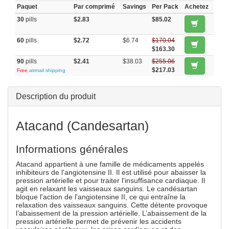
Paquet
Par comprimé
Savings
Per Pack
Achetez
30
pills
$2.83
$85.02
60
pills
$2.72
$6.74
$170.04
$163.30
90
pills
$2.41
$38.03
$255.06
$217.03
Free
airmail shipping
Description du produit
Atacand (Candesartan)
Informations générales
Atacand appartient à une famille de médicaments appelés
inhibiteurs de l'angiotensine II. Il est utilisé pour abaisser la
pression artérielle et pour traiter l'insuffisance cardiaque. Il
agit en relaxant les vaisseaux sanguins. Le candésartan
bloque l'action de l'angiotensine II, ce qui entraîne la
relaxation des vaisseaux sanguins. Cette détente provoque
l’abaissement de la pression artérielle. L’abaissement de la
pression artérielle permet de prévenir les accidents