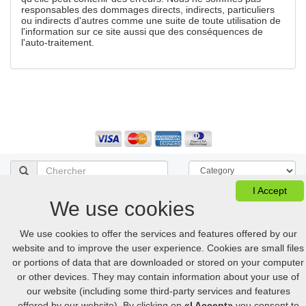
responsables des dommages directs, indirects, particuliers
ou indirects d'autres comme une suite de toute utilisation de
l'information sur ce site aussi que des conséquences de
l'auto-traitement.
I Accept
We use cookies
Voir le panier
FAQ
Desktop version
We use cookies to offer the services and features offered by our
© 2005-2026 Online.hellpinmeds24.net. Tous droits réservés
website and to improve the user experience. Cookies are small files
Online.hellpinmeds24.net Ltd. is licensed online pharmacy.
or portions of data that are downloaded or stored on your computer
International license number 054-23180876 issued 05/21/2025.
US
:
+1 (888) 243-74-06
GB
:
+44 (800) 041-87-44
or other devices. They may contain information about your use of
CA
:
+1 (778) 200-7422
AU
:
+61 (291) 586-524
our website (including some third-party services and features
offered by our website). By clicking on
«I Accept»
you consent to