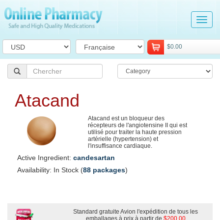
Tog
navi
$0.00
Atacand
Atacand est un bloqueur des
récepteurs de l'angiotensine II qui est
utilisé pour traiter la haute pression
artérielle (hypertension) et
l'insuffisance cardiaque.
Active Ingredient:
candesartan
Availability: In Stock (
88 packages
)
Standard gratuite Avion l'expédition de tous les
emballages à prix à partir de
$200.00