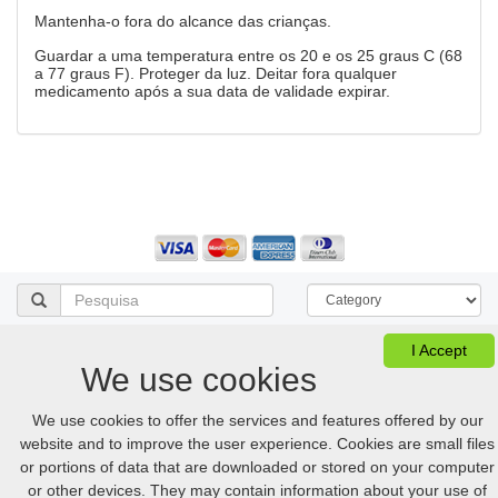
Mantenha-o fora do alcance das crianças.
Guardar a uma temperatura entre os 20 e os 25 graus C (68
a 77 graus F). Proteger da luz. Deitar fora qualquer
medicamento após a sua data de validade expirar.
I Accept
Ver carrinho
FAQ
Desktop version
We use cookies
We use cookies to offer the services and features offered by our
© 2005-2026 Online.hellpinmeds24.net. Todos os direitos reservados
Online.hellpinmeds24.net Ltd. is licensed online pharmacy.
website and to improve the user experience. Cookies are small files
International license number 054-23180876 issued 05/21/2025.
or portions of data that are downloaded or stored on your computer
US
:
+1 (888) 243-74-06
GB
:
+44 (800) 041-87-44
CA
:
+1 (778) 200-7422
AU
:
+61 (291) 586-524
or other devices. They may contain information about your use of