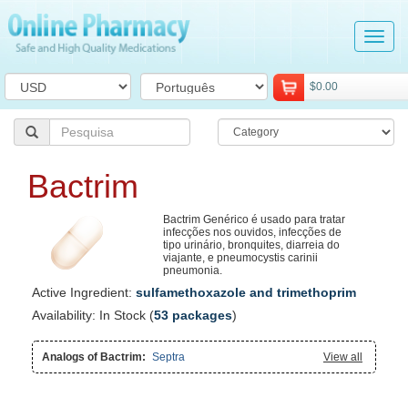
Tog
navi
$0.00
Bactrim
Bactrim Genérico é usado para tratar
infecções nos ouvidos, infecções de
tipo urinário, bronquites, diarreia do
viajante, e pneumocystis carinii
pneumonia.
Active Ingredient:
sulfamethoxazole and trimethoprim
Availability: In Stock (
53 packages
)
Analogs of Bactrim:
Septra
View all