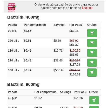
Gratuito via aérea padrão de envio para todos os
pacotes com preços a partir de
$200.00
Bactrim
,
480mg
Pacote
Por comprimido
Savings
Per Pack
Ordem
90
pills
$0.56
$50.18
120
pills
$0.51
$5.59
$66.91
$61.32
180
pills
$0.46
$16.73
$100.36
$83.63
270
pills
$0.43
$33.46
$150.54
$117.08
360
pills
$0.42
$50.19
$200.72
$150.53
Bactrim
,
960mg
Pacote
Por comprimido
Savings
Per Pack
Ordem
60
pills
$1.02
$61.26