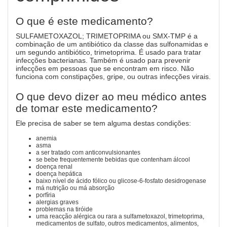
O que é este medicamento?
SULFAMETOXAZOL; TRIMETOPRIMA ou SMX-TMP é a
combinação de um antibiótico da classe das sulfonamidas e
um segundo antibiótico, trimetoprima. É usado para tratar
infecções bacterianas. Também é usado para prevenir
infecções em pessoas que se encontram em risco. Não
funciona com constipações, gripe, ou outras infecções virais.
O que devo dizer ao meu médico antes
de tomar este medicamento?
Ele precisa de saber se tem alguma destas condições:
anemia
asma
a ser tratado com anticonvulsionantes
se bebe frequentemente bebidas que contenham álcool
doença renal
doença hepática
baixo nível de ácido fólico ou glicose-6-fosfato desidrogenase
má nutrição ou má absorção
porfíria
alergias graves
problemas na tiróide
uma reacção alérgica ou rara a sulfametoxazol, trimetoprima,
medicamentos de sulfato, outros medicamentos, alimentos,