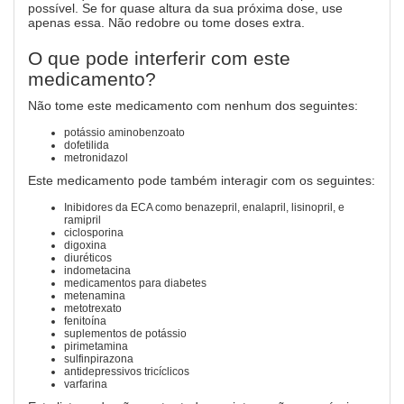
possível. Se for quase altura da sua próxima dose, use
apenas essa. Não redobre ou tome doses extra.
O que pode interferir com este
medicamento?
Não tome este medicamento com nenhum dos seguintes:
potássio aminobenzoato
dofetilida
metronidazol
Este medicamento pode também interagir com os seguintes:
Inibidores da ECA como benazepril, enalapril, lisinopril, e
ramipril
ciclosporina
digoxina
diuréticos
indometacina
medicamentos para diabetes
metenamina
metotrexato
fenitoína
suplementos de potássio
pirimetamina
sulfinpirazona
antidepressivos tricíclicos
varfarina