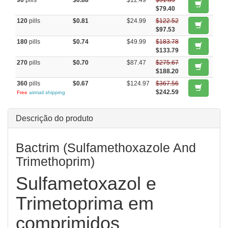
90
pills
$0.88
$12.49
$91.89
$79.40
120
pills
$0.81
$24.99
$122.52
$97.53
180
pills
$0.74
$49.99
$183.78
$133.79
270
pills
$0.70
$87.47
$275.67
$188.20
360
pills
$0.67
$124.97
$367.56
$242.59
Free
airmail shipping
Descrição do produto
Bactrim (Sulfamethoxazole And
Trimethoprim)
Sulfametoxazol e
Trimetoprima em
comprimidos