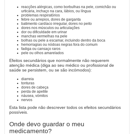
reacções alérgicas, como borbulhas na pele, comichão ou
urticária, inchaço na cara, lábios, ou língua
problemas respiratórios
febre ou arrepios, dores de garganta
batimento cardíaco irregular, dores no peito
dores nos músculos ou articulações
dor ou dificuldade em urinar
manchas vermelhas na pele
bolhas ou pele a escamar, incluindo dentro da boca
hemorragias ou nódoas negras fora do comum
fadiga ou cansaço raros
pele ou olhos amarelados
Efeitos secundários que normalmente não requerem
atenção médica (diga ao seu médico ou profissional de
saúde se persistem, ou se são incómodos):
diarreia
tonturas
dores de cabeça
perda de apetite
náusea, vómitos
nervos
Esta lista pode não descrever todos os efeitos secundários
possíveis.
Onde devo guardar o meu
medicamento?