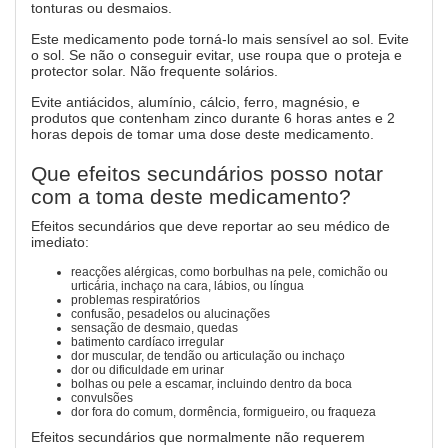
tonturas ou desmaios.
Este medicamento pode torná-lo mais sensível ao sol. Evite
o sol. Se não o conseguir evitar, use roupa que o proteja e
protector solar. Não frequente solários.
Evite antiácidos, alumínio, cálcio, ferro, magnésio, e
produtos que contenham zinco durante 6 horas antes e 2
horas depois de tomar uma dose deste medicamento.
Que efeitos secundários posso notar
com a toma deste medicamento?
Efeitos secundários que deve reportar ao seu médico de
imediato:
reacções alérgicas, como borbulhas na pele, comichão ou
urticária, inchaço na cara, lábios, ou língua
problemas respiratórios
confusão, pesadelos ou alucinações
sensação de desmaio, quedas
batimento cardíaco irregular
dor muscular, de tendão ou articulação ou inchaço
dor ou dificuldade em urinar
bolhas ou pele a escamar, incluindo dentro da boca
convulsões
dor fora do comum, dormência, formigueiro, ou fraqueza
Efeitos secundários que normalmente não requerem