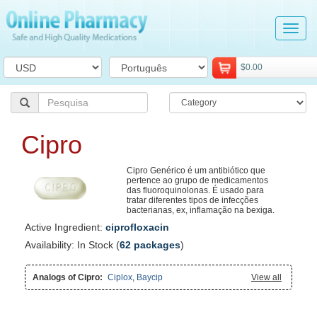
Tog
navi
$0.00
Cipro
Cipro Genérico é um antibiótico que
pertence ao grupo de medicamentos
das fluoroquinolonas. É usado para
tratar diferentes tipos de infecções
bacterianas, ex, inflamação na bexiga.
Active Ingredient:
ciprofloxacin
Availability: In Stock (
62 packages
)
Analogs of Cipro:
Ciplox
,
Baycip
View all