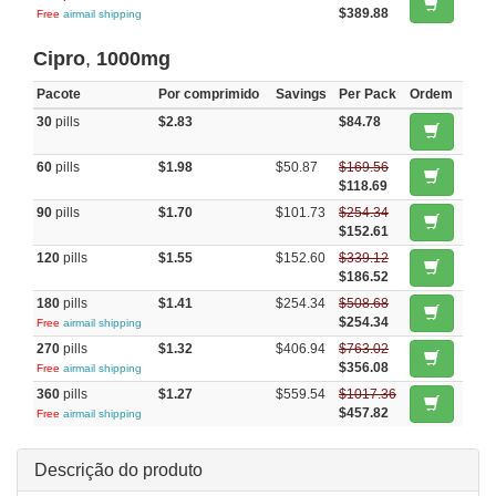
$389.88
Free
airmail shipping
Cipro
,
1000mg
Pacote
Por comprimido
Savings
Per Pack
Ordem
30
pills
$2.83
$84.78
60
pills
$1.98
$50.87
$169.56
$118.69
90
pills
$1.70
$101.73
$254.34
$152.61
120
pills
$1.55
$152.60
$339.12
$186.52
180
pills
$1.41
$254.34
$508.68
$254.34
Free
airmail shipping
270
pills
$1.32
$406.94
$763.02
$356.08
Free
airmail shipping
360
pills
$1.27
$559.54
$1017.36
$457.82
Free
airmail shipping
Descrição do produto