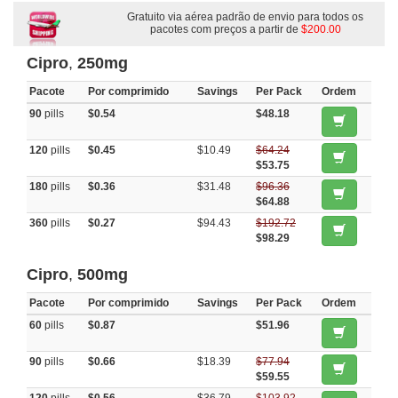
Gratuito via aérea padrão de envio para todos os
pacotes com preços a partir de
$200.00
Cipro
,
250mg
Pacote
Por comprimido
Savings
Per Pack
Ordem
90
pills
$0.54
$48.18
120
pills
$0.45
$10.49
$64.24
$53.75
180
pills
$0.36
$31.48
$96.36
$64.88
360
pills
$0.27
$94.43
$192.72
$98.29
Cipro
,
500mg
Pacote
Por comprimido
Savings
Per Pack
Ordem
60
pills
$0.87
$51.96
90
pills
$0.66
$18.39
$77.94
$59.55