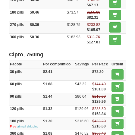
120
pills
$0.56
$36.79
$103.92
$67.13
180
pills
$0.46
$73.57
$155.88
$82.31
270
pills
$0.39
$128.75
$233.82
$105.07
360
pills
$0.36
$183.93
$311.76
$127.83
Cipro
,
750mg
Pacote
Por comprimido
Savings
Per Pack
Ordem
30
pills
$2.41
$72.20
60
pills
$1.68
$43.32
$144.40
$101.08
90
pills
$1.44
$86.64
$216.60
$129.96
120
pills
$1.32
$129.96
$288.80
$158.84
180
pills
$1.20
$216.60
$433.20
$216.60
Free
airmail shipping
360
pills
$1.08
$476.52
$866.40