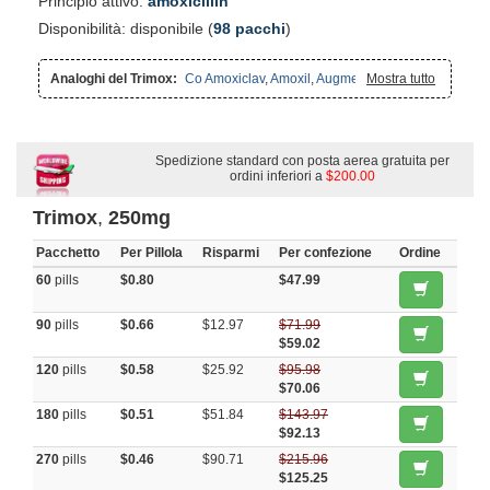
Principio attivo:
amoxicillin
Disponibilità: disponibile (
98 pacchi
)
Analoghi del Trimox:
Co Amoxiclav
,
Amoxil
,
Augmentin
Mostra tutto
Spedizione standard con posta aerea gratuita per
ordini inferiori a
$200.00
Trimox
,
250mg
Pacchetto
Per Pillola
Risparmi
Per confezione
Ordine
60
pills
$0.80
$47.99
90
pills
$0.66
$12.97
$71.99
$59.02
120
pills
$0.58
$25.92
$95.98
$70.06
180
pills
$0.51
$51.84
$143.97
$92.13
270
pills
$0.46
$90.71
$215.96
$125.25