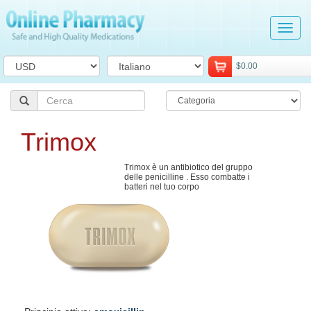
Tog
navi
$0.00
Trimox
Trimox è un antibiotico del gruppo
delle penicilline . Esso combatte i
batteri nel tuo corpo