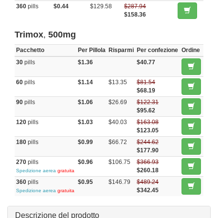
360
pills
$0.44
$129.58
$287.94
$158.36
Trimox
,
500mg
Pacchetto
Per Pillola
Risparmi
Per confezione
Ordine
30
pills
$1.36
$40.77
60
pills
$1.14
$13.35
$81.54
$68.19
90
pills
$1.06
$26.69
$122.31
$95.62
120
pills
$1.03
$40.03
$163.08
$123.05
180
pills
$0.99
$66.72
$244.62
$177.90
270
pills
$0.96
$106.75
$366.93
$260.18
Spedizione aerea
gratuita
360
pills
$0.95
$146.79
$489.24
$342.45
Spedizione aerea
gratuita
Descrizione del prodotto