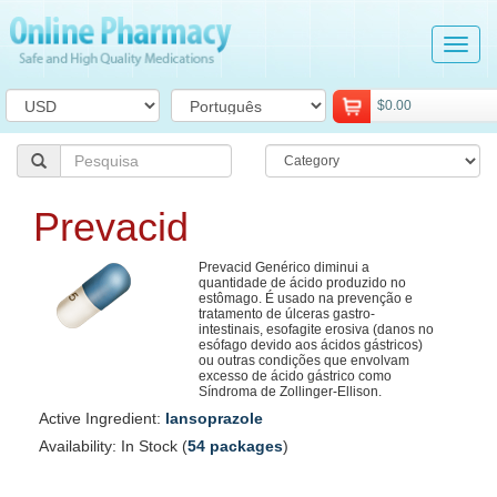
Tog
navi
$0.00
Prevacid
Prevacid Genérico diminui a
quantidade de ácido produzido no
estômago. É usado na prevenção e
tratamento de úlceras gastro-
intestinais, esofagite erosiva (danos no
esófago devido aos ácidos gástricos)
ou outras condições que envolvam
excesso de ácido gástrico como
Síndroma de Zollinger-Ellison.
Active Ingredient:
lansoprazole
Availability: In Stock (
54 packages
)