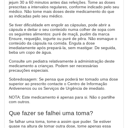
jejum 30 a 60 minutos antes das refeições. Tome as doses
prescritas a intervalos regulares, conforme indicado pelo seu
médico. Não tome mais doses deste medicamento do que
as indicadas pelo seu médico.
Se tiver dificuldade em engolir as cápsulas, pode abrir a
cápsula e deitar o seu conteúdo numa colher de sopa com
os seguintes alimentos: puré de maçã, pudim da marca
Ensure, requeijão, iogurte ou puré de pêra. Não esmague o
conteúdo da cápsula na comida. Engula a dose
imediatamente após prepará-la, sem mastigar. De seguida,
beba um copo de água.
Consulte um pediatra relativamente à administração deste
medicamento a crianças. Podem ser necessárias
precauções especiais.
Sobredosagem: Se pensa que poderá ter tomado uma dose
superior ao prescrito contacte o Centro de Informação
Antivenenos ou os Serviços de Urgência de imediato.
NOTA: Este medicamento é apenas para si. Não o partilhe
com outros.
Que fazer se falhei uma toma?
Se falhar uma toma, tome-a assim que puder. Se estiver
quase na altura de tomar outra dose, tome apenas essa