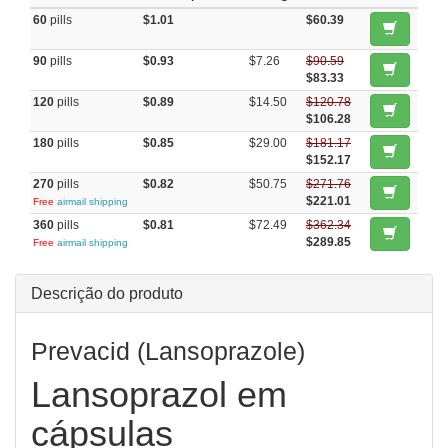
60
pills
$1.01
$60.39
90
pills
$0.93
$7.26
$90.59
$83.33
120
pills
$0.89
$14.50
$120.78
$106.28
180
pills
$0.85
$29.00
$181.17
$152.17
270
pills
$0.82
$50.75
$271.76
$221.01
Free
airmail shipping
360
pills
$0.81
$72.49
$362.34
$289.85
Free
airmail shipping
Descrição do produto
Prevacid (Lansoprazole)
Lansoprazol em
cápsulas