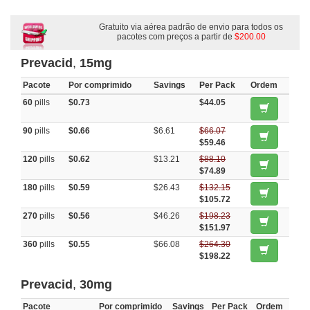
Gratuito via aérea padrão de envio para todos os
pacotes com preços a partir de
$200.00
Prevacid
,
15mg
Pacote
Por comprimido
Savings
Per Pack
Ordem
60
pills
$0.73
$44.05
90
pills
$0.66
$6.61
$66.07
$59.46
120
pills
$0.62
$13.21
$88.10
$74.89
180
pills
$0.59
$26.43
$132.15
$105.72
270
pills
$0.56
$46.26
$198.23
$151.97
360
pills
$0.55
$66.08
$264.30
$198.22
Prevacid
,
30mg
Pacote
Por comprimido
Savings
Per Pack
Ordem