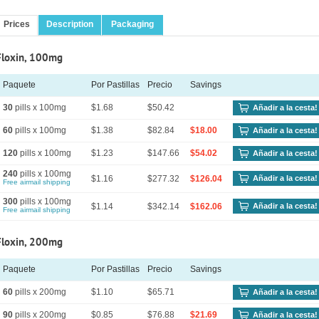
Prices
Description
Packaging
Floxin, 100mg
Paquete
Por Pastillas
Precio
Savings
30
pills x 100mg
$1.68
$50.42
Añadir a la cesta!
60
pills x 100mg
$1.38
$82.84
$18.00
Añadir a la cesta!
120
pills x 100mg
$1.23
$147.66
$54.02
Añadir a la cesta!
240
pills x 100mg
$1.16
$277.32
$126.04
Añadir a la cesta!
Free airmail shipping
300
pills x 100mg
$1.14
$342.14
$162.06
Añadir a la cesta!
Free airmail shipping
Floxin, 200mg
Paquete
Por Pastillas
Precio
Savings
60
pills x 200mg
$1.10
$65.71
Añadir a la cesta!
90
pills x 200mg
$0.85
$76.88
$21.69
Añadir a la cesta!