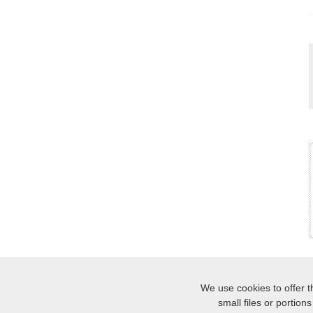
We use cookies to offer t
small files or portio
INICIO
MÁ
|