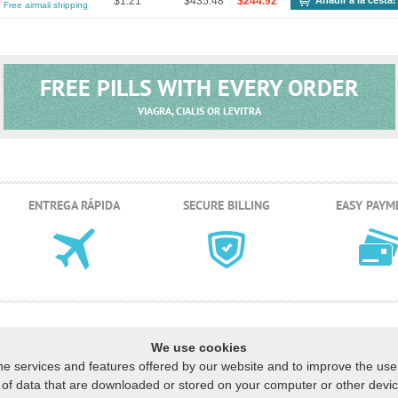
$1.21
$435.48
$244.92
Añadir a la cesta!
Free airmail shipping
FREE PILLS WITH EVERY ORDER
VIAGRA, CIALIS OR LEVITRA
ENTREGA RÁPIDA
SECURE BILLING
EASY PAYM
We use cookies
he services and features offered by our website and to improve the us
ns of data that are downloaded or stored on your computer or other dev
S VENDIDOS
CESTA
MUESTRAS GRATUITAS
FAQ
NUESTRA POLÍTICA
C
|
|
|
|
|