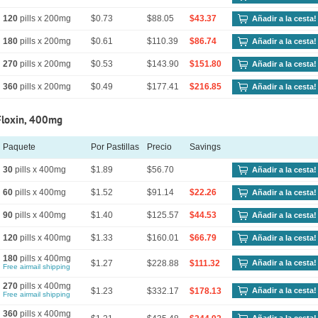
120
pills x 200mg
$0.73
$88.05
$43.37
Añadir a la cesta!
180
pills x 200mg
$0.61
$110.39
$86.74
Añadir a la cesta!
270
pills x 200mg
$0.53
$143.90
$151.80
Añadir a la cesta!
360
pills x 200mg
$0.49
$177.41
$216.85
Añadir a la cesta!
Floxin, 400mg
Paquete
Por Pastillas
Precio
Savings
30
pills x 400mg
$1.89
$56.70
Añadir a la cesta!
60
pills x 400mg
$1.52
$91.14
$22.26
Añadir a la cesta!
90
pills x 400mg
$1.40
$125.57
$44.53
Añadir a la cesta!
120
pills x 400mg
$1.33
$160.01
$66.79
Añadir a la cesta!
180
pills x 400mg
$1.27
$228.88
$111.32
Añadir a la cesta!
Free airmail shipping
270
pills x 400mg
$1.23
$332.17
$178.13
Añadir a la cesta!
Free airmail shipping
360
pills x 400mg