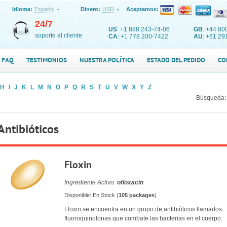
Idioma:
Español
Dinero:
USD
Aceptamos:
24/7
US
: +1 888 243-74-06
GB
: +44 80
soporte al cliente
CA
: +1 778 200-7422
AU
: +61 29
FAQ
TESTIMONIOS
NUESTRA POLÍTICA
ESTADO DEL PEDIDO
CO
H
I
J
K
L
M
N
O
P
Q
R
S
T
U
V
W
X
Y
Z
Búsqueda:
Antibióticos
Floxin
Ingrediente Activo:
ofloxacin
Disponible: En Stock (
105 packages
)
Floxin se encuentra en un grupo de antibióticos llamados
fluoroquinolonas que combate las bacterias en el cuerpo.