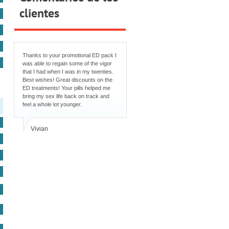
clientes
Thanks to your promotional ED pack I
was able to regain some of the vigor
that I had when I was in my twenties.
Best wishes! Great discounts on the
ED treatments! Your pills helped me
bring my sex life back on track and
feel a whole lot younger.
Vivian