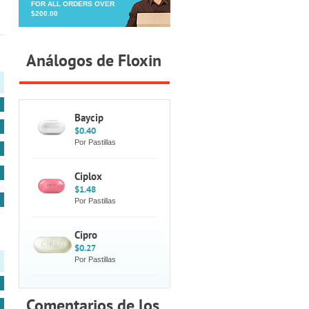
FOR ALL ORDERS OVER
$200.00
Análogos de Floxin
Baycip
$0.40
Por Pastillas
Ciplox
$1.48
Por Pastillas
Cipro
$0.27
Por Pastillas
Comentarios de los