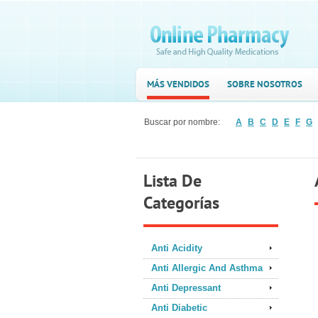
MÁS VENDIDOS
SOBRE NOSOTROS
Buscar por nombre:
A
B
C
D
E
F
G
Lista De
Categorías
Anti Acidity
Anti Allergic And Asthma
Anti Depressant
Anti Diabetic