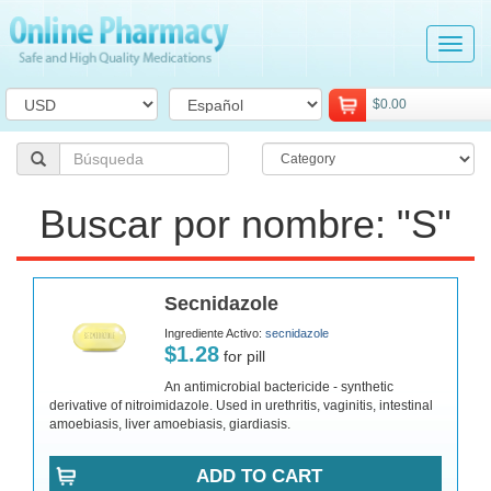
Tog
navi
$0.00
Buscar por nombre: "S"
Secnidazole
Ingrediente Activo:
secnidazole
$1.28
for pill
An antimicrobial bactericide - synthetic
derivative of nitroimidazole. Used in urethritis, vaginitis, intestinal
amoebiasis, liver amoebiasis, giardiasis.
ADD TO CART