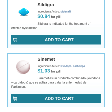
Sildigra
Ingrediente Activo:
sildenafil
$0.84
for pill
Sildigra is indicated for the treatment of
erectile dysfunction.
ADD TO CART
Sinemet
Ingrediente Activo:
levodopa, carbidopa
$1.03
for pill
Sinemet es un producto combinado (levodopa
y carbidopa) que se utiliza para tratar la enfermedad de
Parkinson.
ADD TO CART