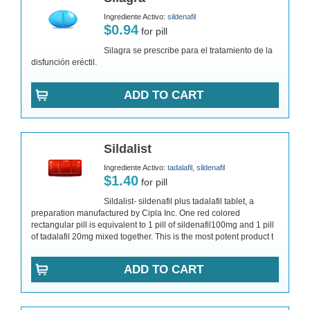
Ingrediente Activo:
sildenafil
$0.94
for pill
Silagra se prescribe para el tratamiento de la
disfunción eréctil.
ADD TO CART
Sildalist
Ingrediente Activo:
tadalafil, sildenafil
$1.40
for pill
Sildalist- sildenafil plus tadalafil tablet, a
preparation manufactured by Cipla Inc. One red colored
rectangular pill is equivalent to 1 pill of sildenafil100mg and 1 pill
of tadalafil 20mg mixed together. This is the most potent product t
ADD TO CART