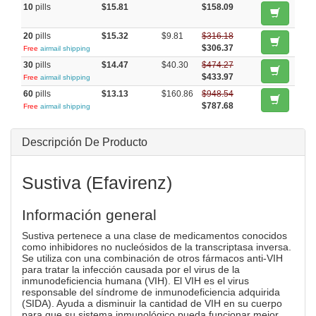
10
pills
$15.81
$158.09
20
pills
$15.32
$9.81
$316.18
$306.37
Free
airmail shipping
30
pills
$14.47
$40.30
$474.27
$433.97
Free
airmail shipping
60
pills
$13.13
$160.86
$948.54
$787.68
Free
airmail shipping
Descripción De Producto
Sustiva (Efavirenz)
Información general
Sustiva pertenece a una clase de medicamentos conocidos
como inhibidores no nucleósidos de la transcriptasa inversa.
Se utiliza con una combinación de otros fármacos anti-VIH
para tratar la infección causada por el virus de la
inmunodeficiencia humana (VIH). El VIH es el virus
responsable del síndrome de inmunodeficiencia adquirida
(SIDA). Ayuda a disminuir la cantidad de VIH en su cuerpo
para que su sistema inmunológico pueda funcionar mejor.