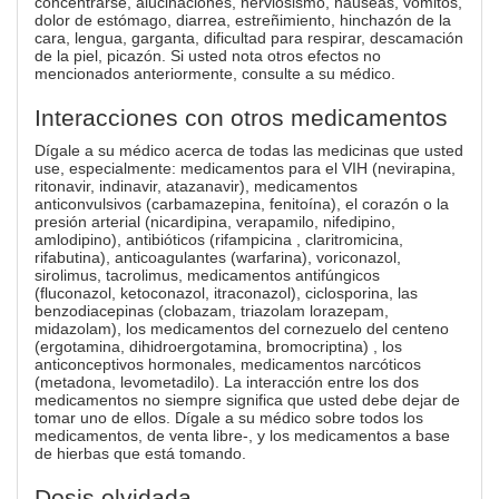
concentrarse, alucinaciones, nerviosismo, náuseas, vómitos,
dolor de estómago, diarrea, estreñimiento, hinchazón de la
cara, lengua, garganta, dificultad para respirar, descamación
de la piel, picazón. Si usted nota otros efectos no
mencionados anteriormente, consulte a su médico.
Interacciones con otros medicamentos
Dígale a su médico acerca de todas las medicinas que usted
use, especialmente: medicamentos para el VIH (nevirapina,
ritonavir, indinavir, atazanavir), medicamentos
anticonvulsivos (carbamazepina, fenitoína), el corazón o la
presión arterial (nicardipina, verapamilo, nifedipino,
amlodipino), antibióticos (rifampicina , claritromicina,
rifabutina), anticoagulantes (warfarina), voriconazol,
sirolimus, tacrolimus, medicamentos antifúngicos
(fluconazol, ketoconazol, itraconazol), ciclosporina, las
benzodiacepinas (clobazam, triazolam lorazepam,
midazolam), los medicamentos del cornezuelo del centeno
(ergotamina, dihidroergotamina, bromocriptina) , los
anticonceptivos hormonales, medicamentos narcóticos
(metadona, levometadilo). La interacción entre los dos
medicamentos no siempre significa que usted debe dejar de
tomar uno de ellos. Dígale a su médico sobre todos los
medicamentos, de venta libre-, y los medicamentos a base
de hierbas que está tomando.
Dosis olvidada