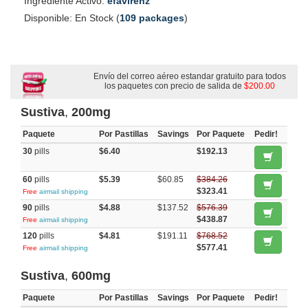
Ingrediente Activo:
efavirenz
Disponible: En Stock (
109 packages
)
Envío del correo aéreo estandar gratuito para todos
los paquetes con precio de salida de
$200.00
Sustiva
,
200mg
Paquete
Por Pastillas
Savings
Por Paquete
Pedir!
30
pills
$6.40
$192.13
60
pills
$5.39
$60.85
$384.26
$323.41
Free
airmail shipping
90
pills
$4.88
$137.52
$576.39
$438.87
Free
airmail shipping
120
pills
$4.81
$191.11
$768.52
$577.41
Free
airmail shipping
Sustiva
,
600mg
Paquete
Por Pastillas
Savings
Por Paquete
Pedir!