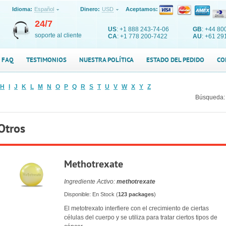
Idioma:
Español
Dinero:
USD
Aceptamos:
24/7
US
: +1 888 243-74-06
GB
: +44 80
soporte al cliente
CA
: +1 778 200-7422
AU
: +61 29
FAQ
TESTIMONIOS
NUESTRA POLÍTICA
ESTADO DEL PEDIDO
CO
H
I
J
K
L
M
N
O
P
Q
R
S
T
U
V
W
X
Y
Z
Búsqueda:
Otros
Methotrexate
Ingrediente Activo:
methotrexate
Disponible: En Stock (
123 packages
)
El metotrexato interfiere con el crecimiento de ciertas
células del cuerpo y se utiliza para tratar ciertos tipos de