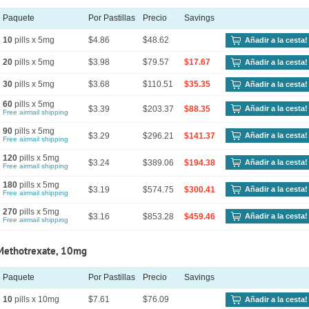
Paquete
Por Pastillas
Precio
Savings
10
pills x 5mg
$4.86
$48.62
Añadir a la cesta!
20
pills x 5mg
$3.98
$79.57
$17.67
Añadir a la cesta!
30
pills x 5mg
$3.68
$110.51
$35.35
Añadir a la cesta!
60
pills x 5mg
$3.39
$203.37
$88.35
Añadir a la cesta!
Free airmail shipping
90
pills x 5mg
$3.29
$296.21
$141.37
Añadir a la cesta!
Free airmail shipping
120
pills x 5mg
$3.24
$389.06
$194.38
Añadir a la cesta!
Free airmail shipping
180
pills x 5mg
$3.19
$574.75
$300.41
Añadir a la cesta!
Free airmail shipping
270
pills x 5mg
$3.16
$853.28
$459.46
Añadir a la cesta!
Free airmail shipping
Methotrexate, 10mg
Paquete
Por Pastillas
Precio
Savings
10
pills x 10mg
$7.61
$76.09
Añadir a la cesta!