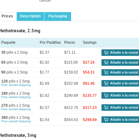
cáncer.
Prices
Description
Packaging
Methotrexate, 2.5mg
Paquete
Por Pastillas
Precio
Savings
30
pills x 2.5mg
$2.37
$71.11
Añadir a la cesta!
60
pills x 2.5mg
$1.92
$115.06
$27.16
Añadir a la cesta!
90
pills x 2.5mg
$1.77
$159.02
$54.31
Añadir a la cesta!
120
pills x 2.5mg
$1.69
$202.98
$81.46
Añadir a la cesta!
Free airmail shipping
180
pills x 2.5mg
$1.62
$290.89
$135.77
Añadir a la cesta!
Free airmail shipping
270
pills x 2.5mg
$1.57
$422.76
$217.23
Añadir a la cesta!
Free airmail shipping
360
pills x 2.5mg
$1.54
$554.63
$298.69
Añadir a la cesta!
Free airmail shipping
Methotrexate, 5mg