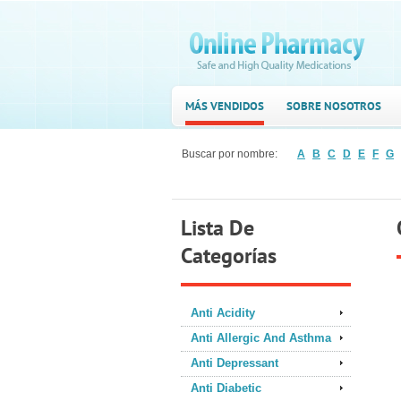
MÁS VENDIDOS
SOBRE NOSOTROS
Buscar por nombre:
A
B
C
D
E
F
G
Lista De
Categorías
Anti Acidity
Anti Allergic And Asthma
Anti Depressant
Anti Diabetic