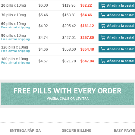
20
pills x 10mg
$6.00
$119.96
$32.22
Añadir a la cesta!
30
pills x 10mg
$5.46
$163.81
$64.46
Añadir a la cesta!
60
pills x 10mg
$4.92
$295.42
$161.12
Añadir a la cesta!
Free airmail shipping
90
pills x 10mg
$4.74
$427.01
$257.80
Añadir a la cesta!
Free airmail shipping
120
pills x 10mg
$4.66
$558.60
$354.48
Añadir a la cesta!
Free airmail shipping
180
pills x 10mg
$4.57
$821.78
$547.84
Añadir a la cesta!
Free airmail shipping
FREE PILLS WITH EVERY ORDER
VIAGRA, CIALIS OR LEVITRA
ENTREGA RÁPIDA
SECURE BILLING
EASY PAYM