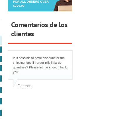
FOR ALL ORDERS OVER
$200.00
Comentarios de los
clientes
Is it possible to have discount for the
shipping fees if I order pills in large
quantities? Please let me know. Thank
you.
Florence