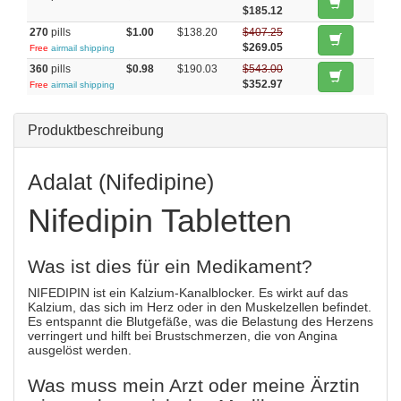
$185.12
270
pills
$1.00
$138.20
$407.25
$269.05
Free
airmail shipping
360
pills
$0.98
$190.03
$543.00
$352.97
Free
airmail shipping
Produktbeschreibung
Adalat (Nifedipine)
Nifedipin Tabletten
Was ist dies für ein Medikament?
NIFEDIPIN ist ein Kalzium-Kanalblocker. Es wirkt auf das
Kalzium, das sich im Herz oder in den Muskelzellen befindet.
Es entspannt die Blutgefäße, was die Belastung des Herzens
verringert und hilft bei Brustschmerzen, die von Angina
ausgelöst werden.
Was muss mein Arzt oder meine Ärztin