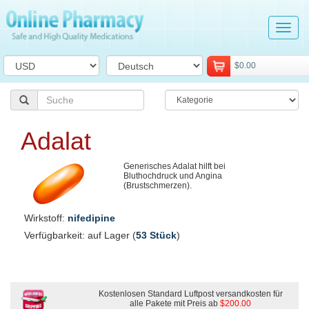
Tog
navi
$0.00
Adalat
Generisches Adalat hilft bei
Bluthochdruck und Angina
(Brustschmerzen).
Wirkstoff:
nifedipine
Verfügbarkeit: auf Lager (
53 Stück
)
Kostenlosen Standard Luftpost versandkosten für
alle Pakete mit Preis ab
$200.00