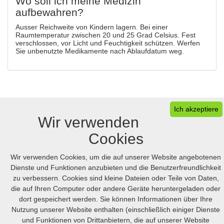
Wo soll ich meine Medizin
aufbewahren?
Ausser Reichweite von Kindern lagern. Bei einer
Raumtemperatur zwischen 20 und 25 Grad Celsius. Fest
verschlossen, vor Licht und Feuchtigkeit schützen. Werfen
Sie unbenutzte Medikamente nach Ablaufdatum weg.
Ich akzeptiere
Wir verwenden
Cookies
Wir verwenden Cookies, um die auf unserer Website angebotenen
Dienste und Funktionen anzubieten und die Benutzerfreundlichkeit
Ihr Warenkorb
FAQ
Desktop version
zu verbessern. Cookies sind kleine Dateien oder Teile von Daten,
die auf Ihren Computer oder andere Geräte heruntergeladen oder
dort gespeichert werden. Sie können Informationen über Ihre
© 2005-2026 Online.hellpinmeds24.net. Alle Rechte Vorbehalten
Online.hellpinmeds24.net Ltd. is licensed online pharmacy.
Nutzung unserer Website enthalten (einschließlich einiger Dienste
International license number 054-23180876 issued 05/21/2025.
und Funktionen von Drittanbietern, die auf unserer Website
US
:
+1 (888) 243-74-06
GB
:
+44 (800) 041-87-44