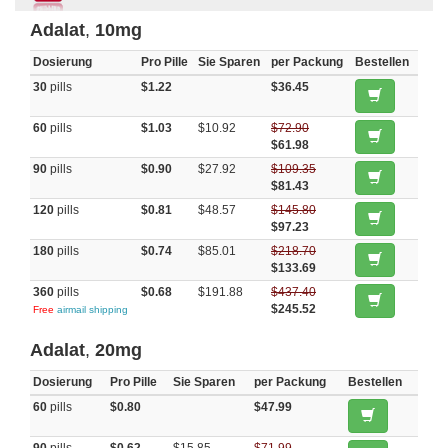
Adalat
,
10mg
Dosierung
Pro Pille
Sie Sparen
per Packung
Bestellen
30
pills
$1.22
$36.45
60
pills
$1.03
$10.92
$72.90
$61.98
90
pills
$0.90
$27.92
$109.35
$81.43
120
pills
$0.81
$48.57
$145.80
$97.23
180
pills
$0.74
$85.01
$218.70
$133.69
360
pills
$0.68
$191.88
$437.40
$245.52
Free
airmail shipping
Adalat
,
20mg
Dosierung
Pro Pille
Sie Sparen
per Packung
Bestellen
60
pills
$0.80
$47.99