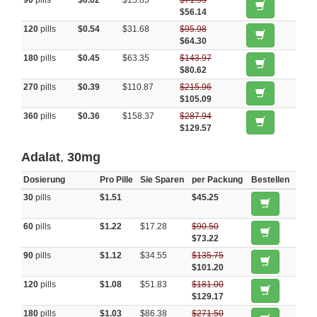
90
pills
$0.62
$15.85
$71.99
$56.14
120
pills
$0.54
$31.68
$95.98
$64.30
180
pills
$0.45
$63.35
$143.97
$80.62
270
pills
$0.39
$110.87
$215.96
$105.09
360
pills
$0.36
$158.37
$287.94
$129.57
Adalat
,
30mg
Dosierung
Pro Pille
Sie Sparen
per Packung
Bestellen
30
pills
$1.51
$45.25
60
pills
$1.22
$17.28
$90.50
$73.22
90
pills
$1.12
$34.55
$135.75
$101.20
120
pills
$1.08
$51.83
$181.00
$129.17
180
pills
$1.03
$86.38
$271.50