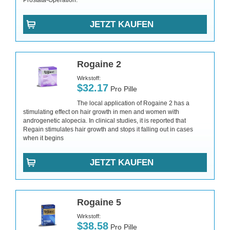
Prostata-Operation.
JETZT KAUFEN
Rogaine 2
Wirkstoff:
$32.17
Pro Pille
The local application of Rogaine 2 has a
stimulating effect on hair growth in men and women with
androgenetic alopecia. In clinical studies, it is reported that
Regain stimulates hair growth and stops it falling out in cases
when it begins
JETZT KAUFEN
Rogaine 5
Wirkstoff:
$38.58
Pro Pille