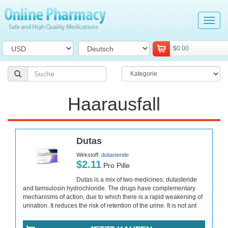
Tog
navi
$0.00
Haarausfall
Dutas
Wirkstoff:
dutasteride
$2.11
Pro Pille
Dutas is a mix of two medicines: dutasteride
and tamsulosin hydrochloride. The drugs have complementary
mechanisms of action, due to which there is a rapid weakening of
urination. It reduces the risk of retention of the urine. It is not ant