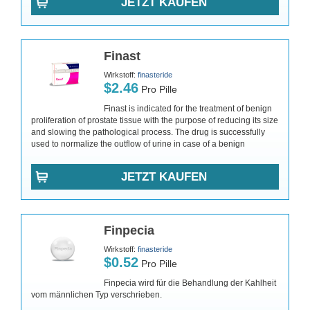
JETZT KAUFEN
Finast
Wirkstoff:
finasteride
$2.46
Pro Pille
Finast is indicated for the treatment of benign
proliferation of prostate tissue with the purpose of reducing its size
and slowing the pathological process. The drug is successfully
used to normalize the outflow of urine in case of a benign
JETZT KAUFEN
Finpecia
Wirkstoff:
finasteride
$0.52
Pro Pille
Finpecia wird für die Behandlung der Kahlheit
vom männlichen Typ verschrieben.