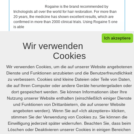
Rogaine is the brand recommended by
trichologists all over the world for hair restoration. For more than
20 years, the medicine has shown excellent results, which are
confirmed in more than 2000 clinical trials. Using Rogaine 5 one
is able
Ich akzeptiere
JETZT KAUFEN
Wir verwenden
Cookies
Wir verwenden Cookies, um die auf unserer Website angebotenen
Dienste und Funktionen anzubieten und die Benutzerfreundlichkeit
zu verbessern. Cookies sind kleine Dateien oder Teile von Daten,
die auf Ihren Computer oder andere Geräte heruntergeladen oder
dort gespeichert werden. Sie können Informationen über Ihre
Ihr Warenkorb
FAQ
Desktop version
Nutzung unserer Website enthalten (einschließlich einiger Dienste
und Funktionen von Drittanbietern, die auf unserer Website
© 2005-2026 Online.hellpinmeds24.net. Alle Rechte Vorbehalten
angeboten werden). Wenn Sie auf «Ich akzeptiere» klicken,
Online.hellpinmeds24.net Ltd. is licensed online pharmacy.
stimmen Sie der Verwendung von Cookies zu. Sie können die
International license number 054-23180876 issued 05/21/2025.
Einwilligung jederzeit später widerrufen. Beachten Sie, dass beim
US
:
+1 (888) 243-74-06
GB
:
+44 (800) 041-87-44
CA
:
+1 (778) 200-7422
AU
:
+61 (291) 586-524
Löschen oder Deaktivieren unserer Cookies in einigen Bereichen