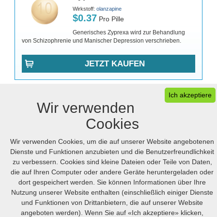
Wirkstoff:
olanzapine
$0.37
Pro Pille
Generisches Zyprexa wird zur Behandlung
von Schizophrenie und Manischer Depression verschrieben.
JETZT KAUFEN
Ich akzeptiere
Wir verwenden
Cookies
Wir verwenden Cookies, um die auf unserer Website angebotenen
Ihr Warenkorb
FAQ
Desktop version
Dienste und Funktionen anzubieten und die Benutzerfreundlichkeit
zu verbessern. Cookies sind kleine Dateien oder Teile von Daten,
die auf Ihren Computer oder andere Geräte heruntergeladen oder
© 2005-2026 Online.hellpinmeds24.net. Alle Rechte Vorbehalten
dort gespeichert werden. Sie können Informationen über Ihre
Online.hellpinmeds24.net Ltd. is licensed online pharmacy.
International license number 054-23180876 issued 05/21/2025.
Nutzung unserer Website enthalten (einschließlich einiger Dienste
US
:
+1 (888) 243-74-06
GB
:
+44 (800) 041-87-44
und Funktionen von Drittanbietern, die auf unserer Website
CA
:
+1 (778) 200-7422
AU
:
+61 (291) 586-524
angeboten werden). Wenn Sie auf «Ich akzeptiere» klicken,