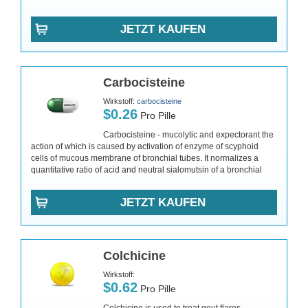
JETZT KAUFEN
Carbocisteine
Wirkstoff:
carbocisteine
$0.26
Pro Pille
Carbocisteine - mucolytic and expectorant the
action of which is caused by activation of enzyme of scyphoid
cells of mucous membrane of bronchial tubes. It normalizes a
quantitative ratio of acid and neutral sialomutsin of a bronchial
JETZT KAUFEN
Colchicine
Wirkstoff:
$0.62
Pro Pille