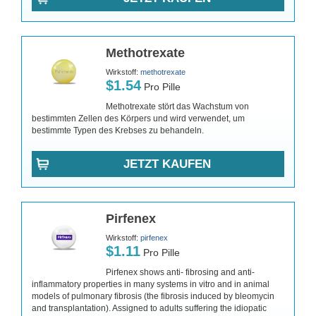
Methotrexate
Wirkstoff:
methotrexate
$1.54
Pro Pille
Methotrexate stört das Wachstum von
bestimmten Zellen des Körpers und wird verwendet, um
bestimmte Typen des Krebses zu behandeln.
JETZT KAUFEN
Pirfenex
Wirkstoff:
pirfenex
$1.11
Pro Pille
Pirfenex shows anti- fibrosing and anti-
inflammatory properties in many systems in vitro and in animal
models of pulmonary fibrosis (the fibrosis induced by bleomycin
and transplantation). Assigned to adults suffering the idiopatic