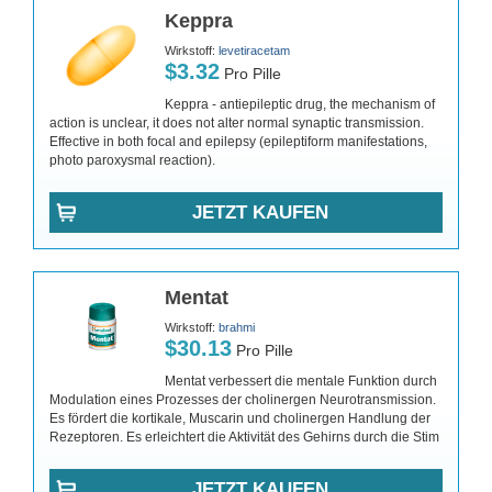
Keppra
Wirkstoff:
levetiracetam
$3.32
Pro Pille
Keppra - antiepileptic drug, the mechanism of
action is unclear, it does not alter normal synaptic transmission.
Effective in both focal and epilepsy (epileptiform manifestations,
photo paroxysmal reaction).
JETZT KAUFEN
Mentat
Wirkstoff:
brahmi
$30.13
Pro Pille
Mentat verbessert die mentale Funktion durch
Modulation eines Prozesses der cholinergen Neurotransmission.
Es fördert die kortikale, Muscarin und cholinergen Handlung der
Rezeptoren. Es erleichtert die Aktivität des Gehirns durch die Stim
JETZT KAUFEN