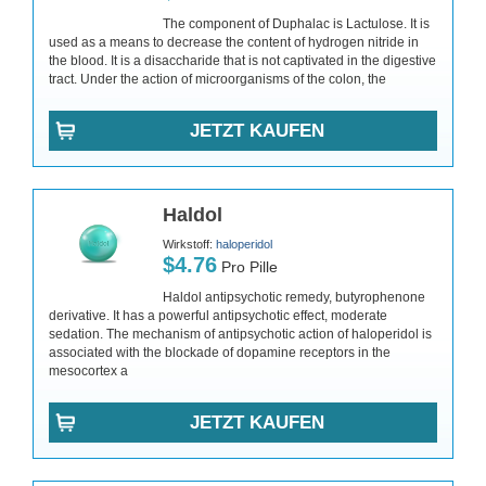
The component of Duphalac is Lactulose. It is
used as a means to decrease the content of hydrogen nitride in
the blood. It is a disaccharide that is not captivated in the digestive
tract. Under the action of microorganisms of the colon, the
JETZT KAUFEN
Haldol
Wirkstoff:
haloperidol
$4.76
Pro Pille
Haldol antipsychotic remedy, butyrophenone
derivative. It has a powerful antipsychotic effect, moderate
sedation. The mechanism of antipsychotic action of haloperidol is
associated with the blockade of dopamine receptors in the
mesocortex a
JETZT KAUFEN