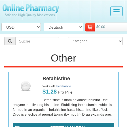
Tog
navi
$0.00
Other
Betahistine
Wirkstoff:
betahistine
$1.28
Pro Pille
Betahistine is diaminoxidase inhibitor - the
enzyme inactivating histamine. Stabilizing the histamine which is
formed in an organism, betahistine has a histamine-like effect.
Drug is effective at peroral taking (by mouth). Drug expands prec