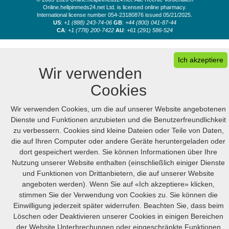
Online.hellpinmeds24.net Ltd. is licensed online pharmacy.
International license number 054-23180876 issued 05/21/2025.
US
:
+1 (888) 243-74-06
GB
:
+44 (800) 041-87-44
CA
:
+1 (778) 200-7422
AU
:
+61 (291) 586-524
Ich akzeptiere
Wir verwenden
Cookies
Wir verwenden Cookies, um die auf unserer Website angebotenen
Dienste und Funktionen anzubieten und die Benutzerfreundlichkeit
zu verbessern. Cookies sind kleine Dateien oder Teile von Daten,
die auf Ihren Computer oder andere Geräte heruntergeladen oder
dort gespeichert werden. Sie können Informationen über Ihre
Nutzung unserer Website enthalten (einschließlich einiger Dienste
und Funktionen von Drittanbietern, die auf unserer Website
angeboten werden). Wenn Sie auf «Ich akzeptiere» klicken,
stimmen Sie der Verwendung von Cookies zu. Sie können die
Einwilligung jederzeit später widerrufen. Beachten Sie, dass beim
Löschen oder Deaktivieren unserer Cookies in einigen Bereichen
der Website Unterbrechungen oder eingeschränkte Funktionen