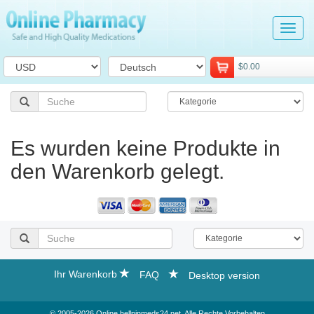
Tog
navi
$0.00
Es wurden keine Produkte in
den Warenkorb gelegt.
Ihr Warenkorb
FAQ
Desktop version
© 2005-2026 Online.hellpinmeds24.net. Alle Rechte Vorbehalten