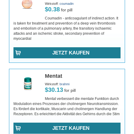
Wirkstoff:
coumadin
$0.38
for pill
Coumadin - anticoagulant of indirect action. It
is taken for treatment and prevention of a deep vein thrombosis
and embolism of a pulmonary artery, the transitory ischaemic
attacks and an ischemic stroke, secondary prevention of
myocardial
JETZT KAUFEN
Mentat
Wirkstoff:
brahmi
$30.13
for pill
Mentat verbessert die mentale Funktion durch
Modulation eines Prozesses der cholinergen Neurotransmission.
Es fördert die kortikale, Muscarin und cholinergen Handlung der
Rezeptoren. Es erleichtert die Aktivität des Gehirns durch die Stim
JETZT KAUFEN