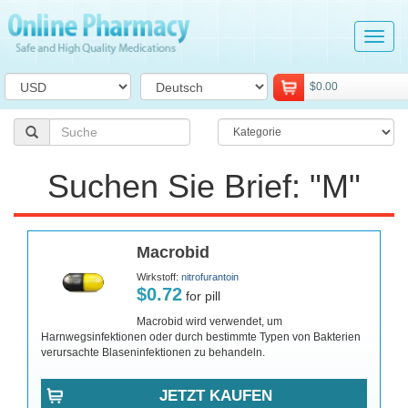
Tog
navi
$0.00
Suchen Sie Brief: "M"
Macrobid
Wirkstoff:
nitrofurantoin
$0.72
for pill
Macrobid wird verwendet, um
Harnwegsinfektionen oder durch bestimmte Typen von Bakterien
verursachte Blaseninfektionen zu behandeln.
JETZT KAUFEN