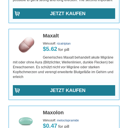
possible to get a strong and long erection. The second important
JETZT KAUFEN
Maxalt
Wirkstoff:
rizatriptan
$5.62
for pill
Generisches Maxalt behandelt akute Migräne
mit oder ohne Aura (Blitzlichter, Wellenlinien, dunkle Flecken) bei
Erwachsenen. Es schützt nicht vor Migräne oder starken
Kopfschmerzen und verengt erweiterte Blutgefäße im Gehirn und
erleich
JETZT KAUFEN
Maxolon
Wirkstoff:
metoclopramide
$0.47
for pill