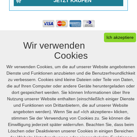
JETZT KAUFEN
Ich akzeptiere
Wir verwenden
Cookies
Ihr Warenkorb
FAQ
Desktop version
Wir verwenden Cookies, um die auf unserer Website angebotenen
© 2005-2026 Online.hellpinmeds24.net. Alle Rechte Vorbehalten
Dienste und Funktionen anzubieten und die Benutzerfreundlichkeit
Online.hellpinmeds24.net Ltd. is licensed online pharmacy.
zu verbessern. Cookies sind kleine Dateien oder Teile von Daten,
International license number 054-23180876 issued 05/21/2025.
US
:
+1 (888) 243-74-06
GB
:
+44 (800) 041-87-44
die auf Ihren Computer oder andere Geräte heruntergeladen oder
CA
:
+1 (778) 200-7422
AU
:
+61 (291) 586-524
dort gespeichert werden. Sie können Informationen über Ihre
Nutzung unserer Website enthalten (einschließlich einiger Dienste
und Funktionen von Drittanbietern, die auf unserer Website
angeboten werden). Wenn Sie auf «Ich akzeptiere» klicken,
stimmen Sie der Verwendung von Cookies zu. Sie können die
Einwilligung jederzeit später widerrufen. Beachten Sie, dass beim
Löschen oder Deaktivieren unserer Cookies in einigen Bereichen