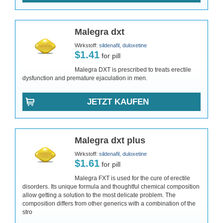
Malegra dxt
Wirkstoff:
sildenafil, duloxetine
$1.41
for pill
Malegra DXT is prescribed to treats erectile
dysfunction and premature ejaculation in men.
JETZT KAUFEN
Malegra dxt plus
Wirkstoff:
sildenafil, duloxetine
$1.61
for pill
Malegra FXT is used for the cure of erectile
disorders. Its unique formula and thoughtful chemical composition
allow getting a solution to the most delicate problem. The
composition differs from other generics with a combination of the
stro