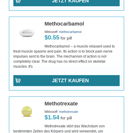
JETZT KAUFEN
Methocarbamol
Wirkstoff:
methocarbamol
$0.55
for pill
Methocarbamol – a muscle relaxant used to
treat muscle spasms and pain. Its action is to block pain nerve
impulses sent to the brain. The mechanism of action is not
completely clear. The drug has no direct effect on skeletal
muscles. It's
JETZT KAUFEN
Methotrexate
Wirkstoff:
methotrexate
$1.54
for pill
Methotrexate stört das Wachstum von
bestimmten Zellen des Körpers und wird verwendet, um