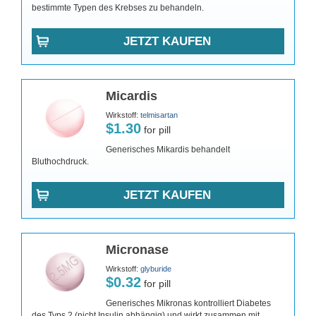
bestimmte Typen des Krebses zu behandeln.
JETZT KAUFEN
Micardis
Wirkstoff:
telmisartan
$1.30
for pill
Generisches Mikardis behandelt
Bluthochdruck.
JETZT KAUFEN
Micronase
Wirkstoff:
glyburide
$0.32
for pill
Generisches Mikronas kontrolliert Diabetes
des Typs 2 (nicht Insulin abhängig) und wirkt zusammen mit