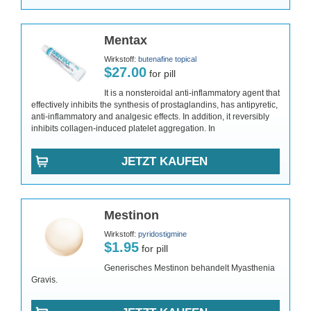
Mentax
Wirkstoff:
butenafine topical
$27.00
for pill
It is a nonsteroidal anti-inflammatory agent that
effectively inhibits the synthesis of prostaglandins, has antipyretic,
anti-inflammatory and analgesic effects. In addition, it reversibly
inhibits collagen-induced platelet aggregation. In
JETZT KAUFEN
Mestinon
Wirkstoff:
pyridostigmine
$1.95
for pill
Generisches Mestinon behandelt Myasthenia
Gravis.