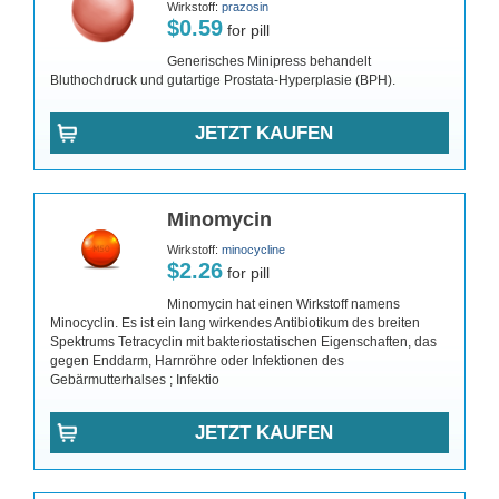
Wirkstoff:
prazosin
$0.59
for pill
Generisches Minipress behandelt
Bluthochdruck und gutartige Prostata-Hyperplasie (BPH).
JETZT KAUFEN
Minomycin
Wirkstoff:
minocycline
$2.26
for pill
Minomycin hat einen Wirkstoff namens
Minocyclin. Es ist ein lang wirkendes Antibiotikum des breiten
Spektrums Tetracyclin mit bakteriostatischen Eigenschaften, das
gegen Enddarm, Harnröhre oder Infektionen des
Gebärmutterhalses ; Infektio
JETZT KAUFEN