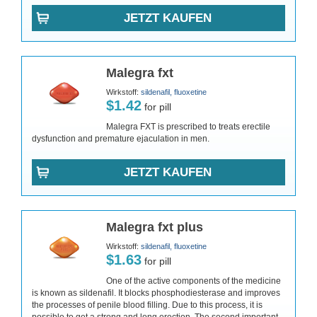
JETZT KAUFEN
Malegra fxt
Wirkstoff:
sildenafil, fluoxetine
$1.42
for pill
Malegra FXT is prescribed to treats erectile
dysfunction and premature ejaculation in men.
JETZT KAUFEN
Malegra fxt plus
Wirkstoff:
sildenafil, fluoxetine
$1.63
for pill
One of the active components of the medicine
is known as sildenafil. It blocks phosphodiesterase and improves
the processes of penile blood filling. Due to this process, it is