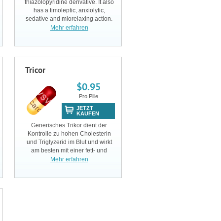
thiazolopyridine derivative. It also
has a timoleptic, anxiolytic,
sedative and miorelaxing action.
Has a high affinity for some
Mehr erfahren
subtypes of serotonin receptors,
inhibits the reuptake of serotonin;
The neur
Tricor
$0.95
Pro Pille
JETZT
KAUFEN
Generisches Trikor dient der
Kontrolle zu hohen Cholesterin
und Triglyzerid im Blut und wirkt
am besten mit einer fett- und
Cholesterinarmen Diät.
Mehr erfahren
Generisches Trikor ist ein Lipid-
senkender Agent, indem es der
Leber signalisiert weniger Tr