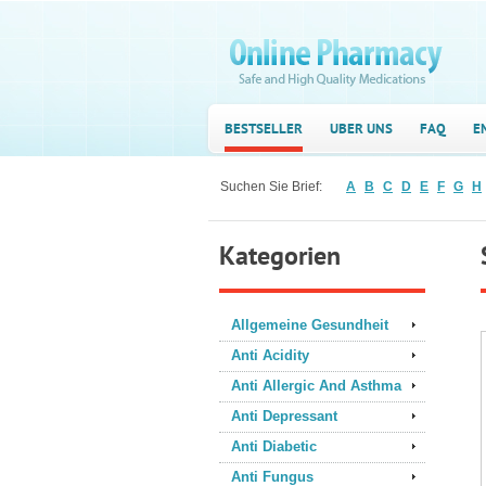
BESTSELLER
UBER UNS
FAQ
E
Suchen Sie Brief:
A
B
C
D
E
F
G
H
Kategorien
Allgemeine Gesundheit
Anti Acidity
Anti Allergic And Asthma
Anti Depressant
Anti Diabetic
Anti Fungus