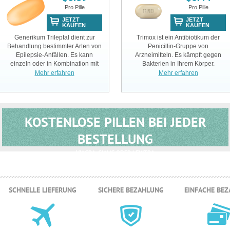
Pro Pille
Pro Pille
JETZT
JETZT
KAUFEN
KAUFEN
Generikum Trileptal dient zur
Trimox ist ein Antibiotikum der
Behandlung bestimmter Arten von
Penicillin-Gruppe von
Epilepsie-Anfällen. Es kann
Arzneimitteln. Es kämpft gegen
einzeln oder in Kombination mit
Bakterien in Ihrem Körper.
anderen Präparaten angewendet
Mehr erfahren
Mehr erfahren
werden.
KOSTENLOSE PILLEN BEI JEDER
BESTELLUNG
VIAGRA, CIALIS ODER LEVITRA
SCHNELLE LIEFERUNG
SICHERE BEZAHLUNG
EINFACHE BE