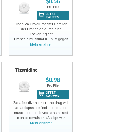
$0.56
Pro Pille
JETZT
KAUFEN
Theo-24 Cr verursacht Dilatation
der Bronchien durch eine
Lockerung der
Bronchialmuskulatur. Es ist gegen
chronisch-obstruktiven
Mehr erfahren
Lungenerkrankungen wie Asthma,
Lungenemphysem, und Bronchitis
wirksam.
Tizanidine
$0.98
Pro Pille
JETZT
KAUFEN
Zanaflex (tizanidine) - the drug with
an antispastic effect in increased
muscle tone, relieves spasms and
clonic convulsions.Assign with
painful muscular spasms
Mehr erfahren
associated with static and