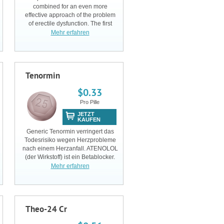
combined for an even more
effective approach of the problem
of erectile dysfunction. The first
one, Tadalafil, is a mighty
Mehr erfahren
restorative agent that reverses a
male’s inability to achieve a
satisfyingly firm
Tenormin
$0.33
Pro Pille
JETZT
KAUFEN
Generic Tenormin verringert das
Todesrisiko wegen Herzprobleme
nach einem Herzanfall. ATENOLOL
(der Wirkstoff) ist ein Betablocker.
Die Betablocker entlasten das Herz
Mehr erfahren
und und lassen es regelmäßiger
schlagen. Dieses Medikament hilft
beim B
Theo-24 Cr