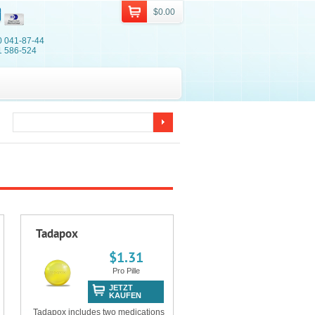
$0.00
0 041-87-44
1 586-524
Tadapox
$1.31
Pro Pille
JETZT
KAUFEN
Tadapox includes two medications