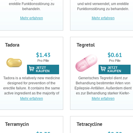
erektile Funktionsstörung zu
und wird verwendet, um erektile
behandeln.
Funktionsstörung zu behandeln.
Mehr erfahren
Mehr erfahren
Tadora
Tegretol
$1.43
$0.61
Pro Pille
Pro Pille
JETZT
JETZT
KAUFEN
KAUFEN
Tadora is a relatively new medicine
Generisches Tegretol dient zur
designed for prevention of the
Behandlung bestimmter Arten von
erectile failure. It contains the same
Epilepsie-Anfällen. Außerdem dient
active ingredient as the majority of
es zur Behandlung starker Kiefer-
other drugs used in current
und Wangenschmerzen aufgrund
Mehr erfahren
Mehr erfahren
medicinal practice – Tadalafil,
von Problemen der Gesichtsnerven
though its mechanism of action is n
(Trigeminale Neuralgie).
Terramycin
Tetracycline