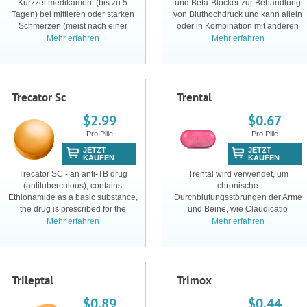
Kurzzeitmedikament (bis zu 5
und Beta-Blocker zur Behandlung
Tagen) bei mittleren oder starken
von Bluthochdruck und kann allein
Schmerzen (meist nach einer
oder in Kombination mit anderen
Operation), allein oder zusammen
Medikamenten wie Diuretika
Mehr erfahren
Mehr erfahren
mit anderen Medikamenten.
verschrieben werden.
Trecator Sc
Trental
$2.99
$0.67
Pro Pille
Pro Pille
JETZT
JETZT
KAUFEN
KAUFEN
Trecator SC - an anti-TB drug
Trental wird verwendet, um
(antituberculous), contains
chronische
Ethionamide as a basic substance,
Durchblutungsstörungen der Arme
the drug is prescribed for the
und Beine, wie Claudicatio
treatment of multidrug-resistant
intermittens (periphere
Mehr erfahren
Mehr erfahren
type of tuberculosis, with the
Arterienerkrankung) oder
mycobacterium tuberculosis
Geschwüre zu behandeln.
susceptible to it.
Trileptal
Trimox
$0.89
$0.44