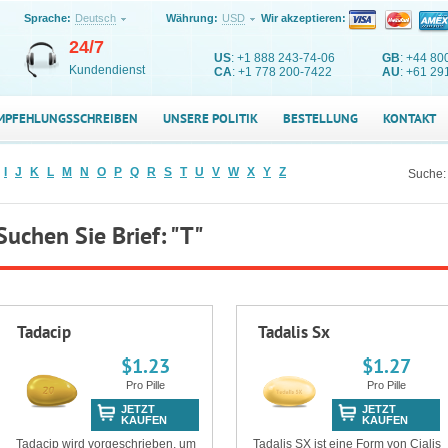
Sprache:
Deutsch
Währung:
USD
Wir akzeptieren:
24/7
US
: +1 888 243-74-06
GB
: +44 80
Kundendienst
CA
: +1 778 200-7422
AU
: +61 29
MPFEHLUNGSSCHREIBEN
UNSERE POLITIK
BESTELLUNG
KONTAKT
I
J
K
L
M
N
O
P
Q
R
S
T
U
V
W
X
Y
Z
Suche:
Suchen Sie Brief: "T"
Tadacip
Tadalis Sx
$1.23
$1.27
Pro Pille
Pro Pille
JETZT
JETZT
KAUFEN
KAUFEN
Tadacip wird vorgeschrieben, um
Tadalis SX ist eine Form von Cialis