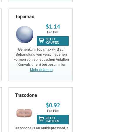
functional spine lesions (cervical
and lumbar syndro
Topamax
$1.14
Pro Pille
JETZT
KAUFEN
Generikum Topamax wird zur
Behandlung von verschiedenen
Formen von epileptischen Anfällen
(Konvulsionen) bei bestimmten
PatientInnen verschrieben.
Mehr erfahren
Topiramat kann u.U. auch für
andere Beschwerden verschrieben
werden, wie zum Beispiel bei d
Trazodone
$0.92
Pro Pille
JETZT
KAUFEN
Trazodone is an antidepressant, a