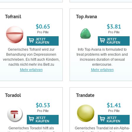
Unruhe vor Operationen,
verursacht sind.
Porphyria, schwere
Verhaltensstörunge
Tofranil
Top Avana
$0.65
$3.81
Pro Pille
Pro Pille
JETZT
JETZT
KAUFEN
KAUFEN
Generisches Tofranil wird zur
Info Top Avana is formulated to
Behandlung von Depressionen
treat problems with erection and
verschrieben. Es hilft auch Kindern,
increases duration of sexual
nachts nicht mehr ins Bett zu
entercourse.
urinieren. Es wirkt auf das Gehirn,
Mehr erfahren
Mehr erfahren
um die Stimmung zu verbessern.
Toradol
Trandate
$0.53
$1.41
Pro Pille
Pro Pille
JETZT
JETZT
KAUFEN
KAUFEN
Generisches Toradol hilft als
Generisches Trandat ist ein Alpha-