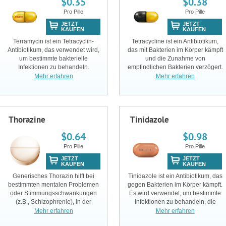
$0.35
$0.38
Pro Pille
Pro Pille
JETZT
JETZT
KAUFEN
KAUFEN
Terramycin ist ein Tetracyclin-
Tetracycline ist ein Antibiotikum,
Antibiotikum, das verwendet wird,
das mit Bakterien im Körper kämpft
um bestimmte bakterielle
und die Zunahme von
Infektionen zu behandeln.
empfindlichen Bakterien verzögert.
Mehr erfahren
Mehr erfahren
Thorazine
Tinidazole
$0.64
$0.98
Pro Pille
Pro Pille
JETZT
JETZT
KAUFEN
KAUFEN
Generisches Thorazin hilft bei
Tinidazole ist ein Antibiotikum, das
bestimmten mentalen Problemen
gegen Bakterien im Körper kämpft.
oder Stimmungsschwankungen
Es wird verwendet, um bestimmte
(z.B., Schizophrenie), in der
Infektionen zu behandeln, die
manischen Phase von bipolaren
durch Bakterien, wie Infektion der
Mehr erfahren
Mehr erfahren
PatientInnen, Angstzustände,
Eingeweide oder Vagina