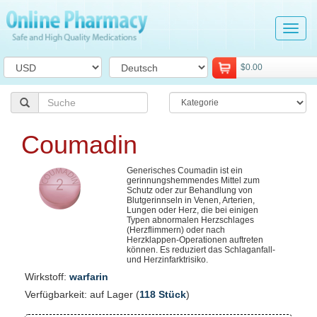
Tog
navi
$0.00
Coumadin
Generisches Coumadin ist ein
gerinnungshemmendes Mittel zum
Schutz oder zur Behandlung von
Blutgerinnseln in Venen, Arterien,
Lungen oder Herz, die bei einigen
Typen abnormalen Herzschlages
(Herzflimmern) oder nach
Herzklappen-Operationen auftreten
können. Es reduziert das Schlaganfall-
und Herzinfarktrisiko.
Wirkstoff:
warfarin
Verfügbarkeit: auf Lager (
118 Stück
)