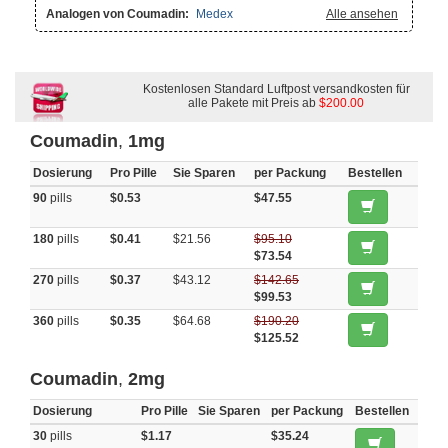
Analogen von Coumadin:
Medex
Alle ansehen
Kostenlosen Standard Luftpost versandkosten für
alle Pakete mit Preis ab
$200.00
Coumadin
,
1mg
Dosierung
Pro Pille
Sie Sparen
per Packung
Bestellen
90
pills
$0.53
$47.55
180
pills
$0.41
$21.56
$95.10
$73.54
270
pills
$0.37
$43.12
$142.65
$99.53
360
pills
$0.35
$64.68
$190.20
$125.52
Coumadin
,
2mg
Dosierung
Pro Pille
Sie Sparen
per Packung
Bestellen
30
pills
$1.17
$35.24