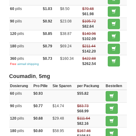
60
pills
$1.03
$8.50
$70.48
$61.98
90
pills
$0.92
$23.08
$105.72
$82.64
120
pills
$0.85
$38.87
$140.96
$102.09
180
pills
$0.79
$69.24
$211.44
$142.20
360
pills
$0.73
$160.34
$422.88
$262.54
Free
airmail shipping
Coumadin
,
5mg
Dosierung
Pro Pille
Sie Sparen
per Packung
Bestellen
60
pills
$0.93
$55.82
90
pills
$0.77
$14.74
$83.73
$68.99
120
pills
$0.68
$29.48
$111.64
$82.16
180
pills
$0.60
$58.95
$167.46