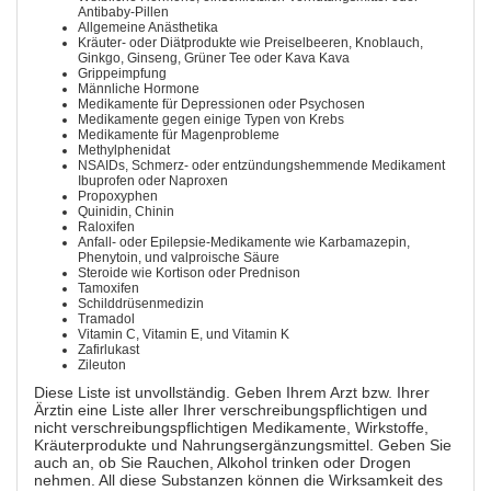
Antibaby-Pillen
Allgemeine Anästhetika
Kräuter- oder Diätprodukte wie Preiselbeeren, Knoblauch,
Ginkgo, Ginseng, Grüner Tee oder Kava Kava
Grippeimpfung
Männliche Hormone
Medikamente für Depressionen oder Psychosen
Medikamente gegen einige Typen von Krebs
Medikamente für Magenprobleme
Methylphenidat
NSAIDs, Schmerz- oder entzündungshemmende Medikament
Ibuprofen oder Naproxen
Propoxyphen
Quinidin, Chinin
Raloxifen
Anfall- oder Epilepsie-Medikamente wie Karbamazepin,
Phenytoin, und valproische Säure
Steroide wie Kortison oder Prednison
Tamoxifen
Schilddrüsenmedizin
Tramadol
Vitamin C, Vitamin E, und Vitamin K
Zafirlukast
Zileuton
Diese Liste ist unvollständig. Geben Ihrem Arzt bzw. Ihrer
Ärztin eine Liste aller Ihrer verschreibungspflichtigen und
nicht verschreibungspflichtigen Medikamente, Wirkstoffe,
Kräuterprodukte und Nahrungsergänzungsmittel. Geben Sie
auch an, ob Sie Rauchen, Alkohol trinken oder Drogen
nehmen. All diese Substanzen können die Wirksamkeit des