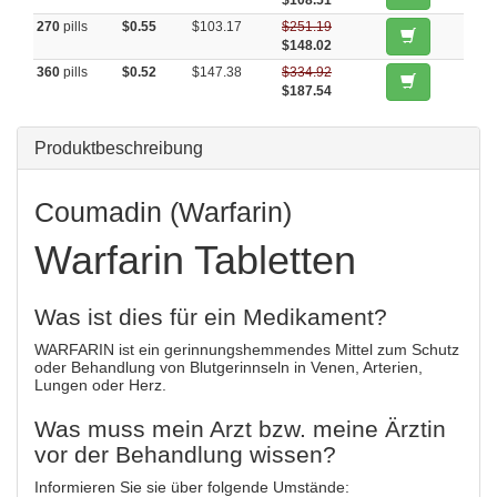
$108.51
270
pills
$0.55
$103.17
$251.19
$148.02
360
pills
$0.52
$147.38
$334.92
$187.54
Produktbeschreibung
Coumadin (Warfarin)
Warfarin Tabletten
Was ist dies für ein Medikament?
WARFARIN ist ein gerinnungshemmendes Mittel zum Schutz
oder Behandlung von Blutgerinnseln in Venen, Arterien,
Lungen oder Herz.
Was muss mein Arzt bzw. meine Ärztin
vor der Behandlung wissen?
Informieren Sie sie über folgende Umstände: